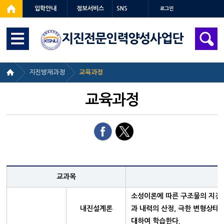
입학안내
정보서비스
SNS
로그인
지진전문인력양성사업단
지진방재과정
교육과정
교육과정
교과목
소성이론에 따른 구조물의 지진
내진설계론
과 내력의 산정, 극한 변형상태를
대하여 학습한다.