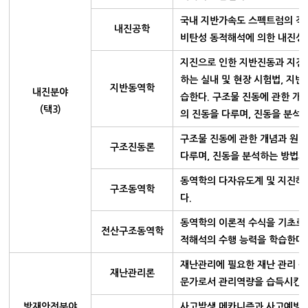
국내 지반가속도 스펙트럼의 작성을
내진공학
비탄성 동적해석에 의한 내진성
지진으로 인한 지반진동과 지진파
하는 실내 및 현장 시험법, 지
지반동역학
내진분야
습한다. 구조물 진동에 관한 개
(택3)
의 진동을 다루며, 진동을 분석
구조물 진동에 관한 개념과 원리
구조진동론
다루며, 진동을 분석하는 방법과
동역학의 다자유도계 및 지진해석
구조동역학
다.
동역학의 이론적 수식을 기초로
전산구조동역학
적해석의 수행 능력을 학습한다.
재난관리에 필요한 재난 관리 원
재난관리론
문가로서 관리역량을 습득시킨다
방재안전분야
사고발생 메카니즘과 사고예방원