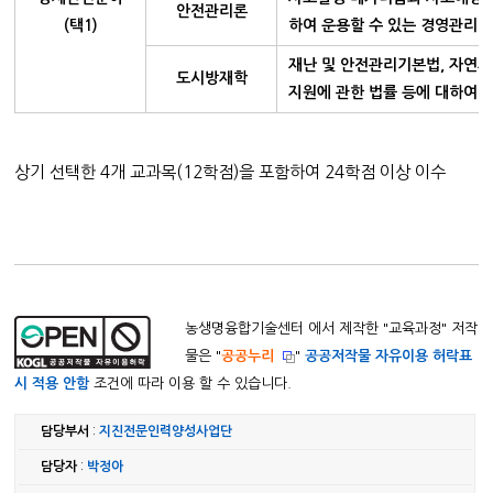
안전관리론
(택1)
하여 운용할 수 있는 경영관리 
재난 및 안전관리기본법, 자연
도시방재학
지원에 관한 법률 등에 대하여 
상기 선택한 4개 교과목(12학점)을 포함하여 24학점 이상 이수
농생명융합기술센터 에서 제작한 "
교육과정
" 저작
물은 "
공공누리
"
공공저작물 자유이용 허락표
시 적용 안함
조건에 따라 이용 할 수 있습니다.
담당부서
:
지진전문인력양성사업단
담당자
:
박정아