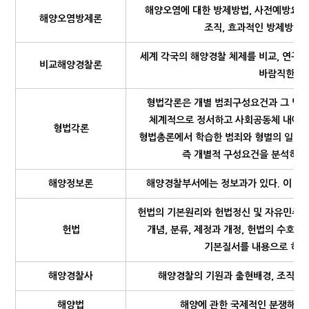
해양오염에 대한 방제방법, 사전예방요령
해양오염방제론
조직, 효과적인 방제방법
세계 각국의 해양경찰 체제를 비교, 연구
비교해양경찰론
바람직한 해
형법각론은 개별 범죄구성요건과 그 법률
체계적으로 정서하고 사회공동체 내에서
형법각론
형법총론에서 학습한 범죄와 형벌의 일반이
즉 개별적 구성요건을 분석하여 
해양정보론
해양경찰부서에는 정보과가 있다. 이 정보
헌법의 기본원리와 헌법정신 및 자유민주주
헌법
개념, 분류, 제정과 개정, 헌법의 수호 
기본질서를 내용으로 하는
해양경찰사
해양경찰의 기원과 출현배경, 조직의 
해양법
해양에 관한 국제적인 분쟁해결 