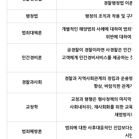
경찰행정법 이론과 
행정법
행정의 조직과 작용 및 구제
개별적인 해양범죄 사례에 대하여 범죄학이
범죄대책론
위반에 대하여 적
공경찰이 경찰이라면 사경찰은 민간경비
민간경비론
고객에게 민간경비서비스를 제공하는 것이다
경찰과 지역사회관계의 정립과 운용방법 및
경찰과사회
향상, 바람직한 관계개선
교정과 행형은 형사정책의 마지막 단계
교정학
사회내처우), 재사회화를 위한 교육, 
재범방지의 효
범죄에 대한 사후대응적인 진압보다는 사
범죄예방론
시민들의