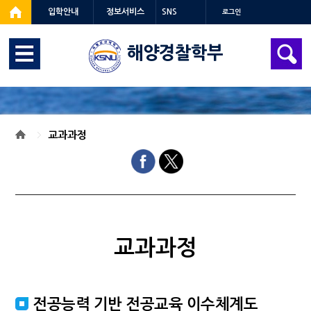
입학안내
정보서비스
SNS
로그인
해양경찰학부
교과과정
교과과정
전공능력 기반 전공교육 이수체계도