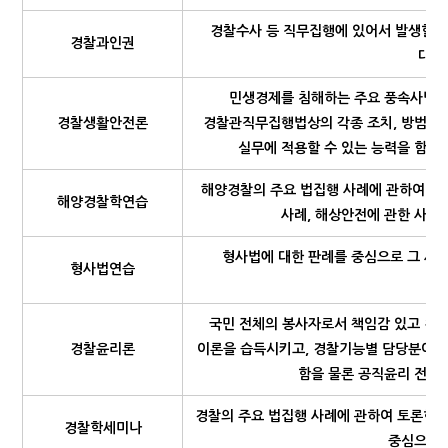
경찰수사 등 직무집행에 있어서 발생할 수
경찰과인권
대해
민생경제를 침해하는 주요 풍속사범 및
경찰생활안전론
경찰관직무집행법상의 각종 조치, 방범활동
실무에 적용할 수 있는 능력을 함양
해양경찰의 주요 법집행 사례에 관하여 토
해양경찰학연습
사례, 해상안전에 관한 사례,
형사법에 대한 판례를 중심으로 그 사
형사법연습
국민 전체의 봉사자로서 책임감 있고 청
경찰윤리론
이론을 습득시키고, 경찰기능별 담당분야에 
함을 물론 공직윤리 전반에
경찰의 주요 법집행 사례에 관하여 토론한다.
경찰학세미나
중심으로 