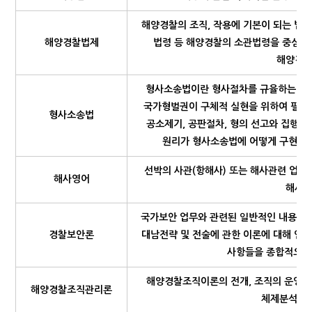
해양경찰의 조직, 작용에 기본이 되는 법
해양경찰법제
법령 등 해양경찰의 소관법령을 중심으
해양경찰
형사소송법이란 형사절차를 규율하는 국가
국가형벌권이 구체적 실현을 위하여 필요한
형사소송법
공소제기, 공판절차, 형의 선고와 집행
원리가 형사소송법에 어떻게 구현되어
선박의 사관(항해사) 또는 해사관련 업무
해사영어
해사와
국가보안 업무와 관련된 일반적인 내용 즉,
경찰보안론
대남전략 및 전술에 관한 이론에 대해 연
사항들을 종합적으로 
해양경찰조직이론의 전개, 조직의 운영, 
해양경찰조직관리론
체제분석과 