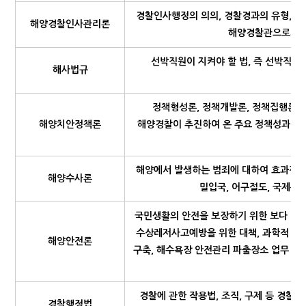
경찰인사행정의 의의, 경찰경과의 유형, 채
해양경찰인사관리론
해양경찰관으로서의 
선박직원이 지켜야 할 법, 즉 선박직원
해사법규
정책형성론, 정책개발론, 정책집행론,
해양치안정책론
해양경찰이 추진하여 온 주요 정책성과 등
해양에서 발생하는 범죄에 대하여 효과적인
해양수사론
밀입국, 어구절도, 국제관
국민생활의 안전을 보장하기 위한 보다 정교
수상레저사고예방을 위한 대책, 과학적 해
해양안전론
구축, 해수욕장 안전관리 파출장소 업무 등
경찰에 관한 작용법, 조직, 구제 등 경찰
경찰행정법