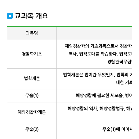
교과목 개요
과목명
해양경찰학의 기초과목으로서 경찰학총론에
경찰학기초
역사, 법적토대를 학습한다. 법적토대는
경찰관직무집행법,
법학개론은 법이란 무엇인지, 법학의 기본 원
법학개론
대한 기초적
무술(1)
해양경찰에 필요한 체포술, 방어술
해양경찰의 역사, 해양경찰법규, 해양경
해양경찰학개론
무술(2)
무술(1)에 이어서 