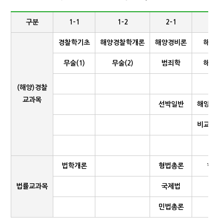
구분
1-1
1-2
2-1
2
경찰학기초
해양경찰학개론
해양경비론
해양
무술(1)
무술(2)
범죄학
해양
(해양)경찰
교과목
선박일반
해양오
비교해
법학개론
형법총론
형
법률교과목
국제법
민법총론
해