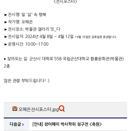
<전시포스터>
►전시명: 일 '삶' 속 행복
►작가명: 오혜은
►전시장소: 박물관 갤러리 잇_다
►전시일자: 2024년 4월 8일 ~ 4월 12일
*4월 10일은 공휴일로 휴관합니다
►운영시간: 10:00~17:00
♦ 찾아오는 길: 군산시 대학로 558 국립군산대학교 황룡문화관(박물관)
2층
많은 관람 부탁드립니다! :)
오혜은전시포스터.jpg
다음글
[안내] 장이페이 박사학위 청구전 <축원>