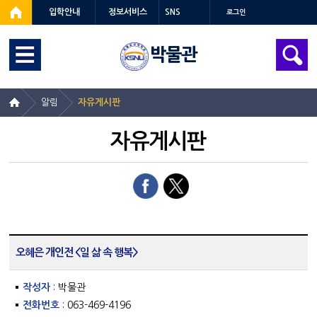
입학안내
정보서비스
SNS
로그인
박물관
알림
자유게시판
자유게시판
오혜은 개인전 <일 삶 속 행복>
작성자
: 박물관
전화번호
: 063-469-4196