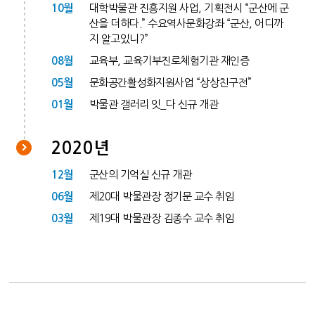
10월
대학박물관 진흥지원 사업, 기획전시 “군산에 군
산을 더하다.” 수요역사문화강좌 “군산, 어디까
지 알고있니?”
08월
교육부, 교육기부진로체험기관 재인증
05월
문화공간활성화지원사업 “상상친구전”
01월
박물관 갤러리 잇_다 신규 개관
2020년
12월
군산의 기억실 신규 개관
06월
제20대 박물관장 정기문 교수 취임
03월
제19대 박물관장 김종수 교수 취임