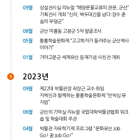
09월
상설전시실 리뉴얼 “해양문물교류의 관문, 군산”
기획전시 개최 “신라, 백두대간을 넘다:장수 춘
송리 무덤군”
08월
군산 미룡동 고분군 5차 발굴조사
05월
황룡학술문화제 “고고학자가 들려주는 군산역사
이야기”
01월
가야고분군 세계유산 등재기념 사진전 개최
2023년
09월
제22대 박물관장 곽장근 교수 취임
지역민과 함께하는 황룡학술문화제 “언박싱 뮤
지엄”
06월
군산의 기억실 리뉴얼 국립대학박물관협회 워크
숍 및 학술대회 주관
04월
박물관 자유학기제 프로그램 “문화유산 Job
Go! 꿈 Job Go!”