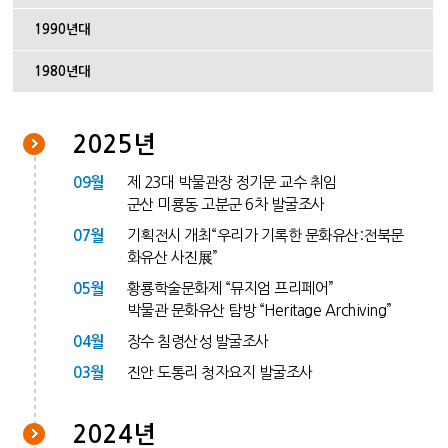
1990년대
1980년대
2025년
09월
제 23대 박물관장 정기문 교수 취임
군산 미룡동 고분군 6차 발굴조사
07월
기획전시 개최“우리가 기록한 문화유산:전북문
화유산 사진展”
05월
황룡학술문화제 “뮤지엄 프리페어”
박물관 문화유산 탐방 “Heritage Archiving”
04월
장수 침령산성 발굴조사
03월
진안 도통리 청자요지 발굴조사
2024년