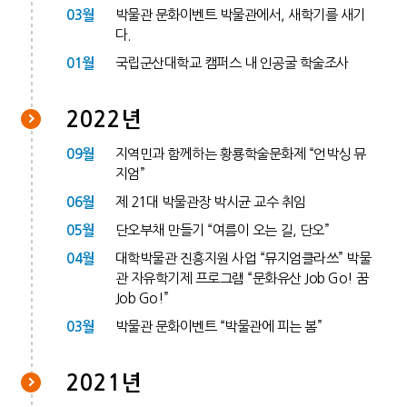
03월
박물관 문화이벤트 박물관에서, 새학기를 새기
다.
01월
국립군산대학교 캠퍼스 내 인공굴 학술조사
2022년
09월
지역민과 함께하는 황룡학술문화제 “언박싱 뮤
지엄”
06월
제 21대 박물관장 박시균 교수 취임
05월
단오부채 만들기 “여름이 오는 길, 단오”
04월
대학박물관 진흥지원 사업 “뮤지엄클라쓰” 박물
관 자유학기제 프로그램 “문화유산 Job Go! 꿈
Job Go!”
03월
박물관 문화이벤트 “박물관에 피는 봄”
2021년