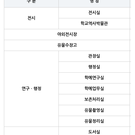
구 분
명 칭
전시실
전시
학교역사박물관
야외전시장
유물수장고
관장실
행정실
학예연구실
연구ㆍ행정
학예업무실
보존처리실
유물촬영실
유물정리실
도서실