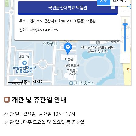
국립군산대학교 박물관
주소 :
전라북도 군산시 대학로 558(미룡동) 박물관
전화 :
063)469-4191~3
50m
개관 및 휴관일 안내
개 관 일 : 월요일~금요일 10시~17시
휴 관 일 : 매주 토요일 및 일요일 등 공휴일