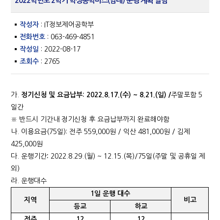
2022학년도 2학기 학생통학버스(임대) 운행 계획 알림
작성자
: IT정보제어공학부
전화번호
: 063-469-4851
작성일
: 2022-08-17
조회수
: 2765
가.
정기신청 및 요금납부
:
2022.8.17.(
수
) ~ 8.21.(
일
)
/
주말포함 5
일간
※ 반드시 기간내 정기신청 후 요금납부까지 완료해야함
나. 이용요금(75일): 전주 559,000원 / 익산 481,000원 / 김제
425,000원
다. 운행기간
:
2022.8.29.(월) ~ 12.15.(목)/75일(주말 및 공휴일 제
외)
라. 운행대수
1
일 운행 대수
지역
비고
등교
하교
전주
12
12