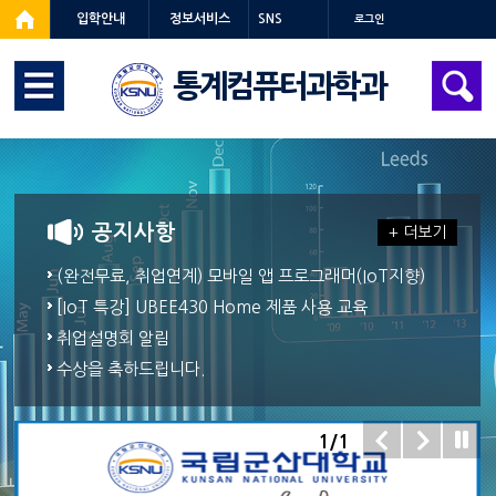
입학안내
정보서비스
SNS
로그인
통계컴퓨터과학과
공지사항
+ 더보기
(완전무료, 취업연계) 모바일 앱 프로그래머(IoT지향)
교육 실시
[IoT 특강] UBEE430 Home 제품 사용 교육
취업설명회 알림
수상을 축하드립니다.
1
/
1