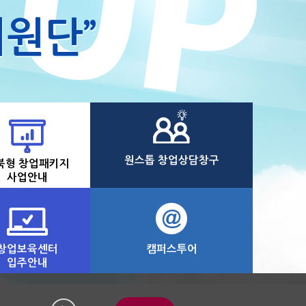
원단”
원스톱 창업상담창구
북형 창업패키지
사업안내
창업보육센터
캠퍼스투어
입주안내