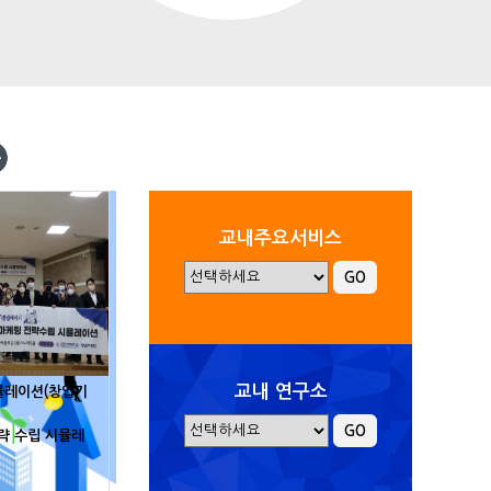
교내주요서비스
교내 연구소
뮬레이션(창업기
전략 수립 시뮬레