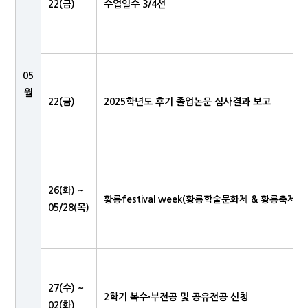
22(금)
수업일수 3/4선
05
월
22(금)
2025학년도 후기 졸업논문 심사결과 보고
26(화) ~
황룡festival week(황룡학술문화제 & 황룡축제)
05/28(목)
27(수) ~
2학기 복수·부전공 및 공유전공 신청
02(화)