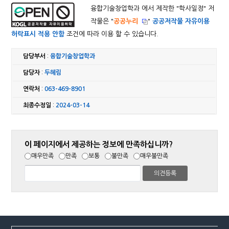
융합기술창업학과 에서 제작한 "
학사일정
" 저
작물은 "
공공누리
"
공공저작물 자유이용
허락표시 적용 안함
조건에 따라 이용 할 수 있습니다.
담당부서
:
융합기술창업학과
담당자
:
두혜림
연락처
:
063-469-8901
최종수정일
:
2024-03-14
이 페이지에서 제공하는 정보에 만족하십니까?
매우만족
만족
보통
불만족
매우불만족