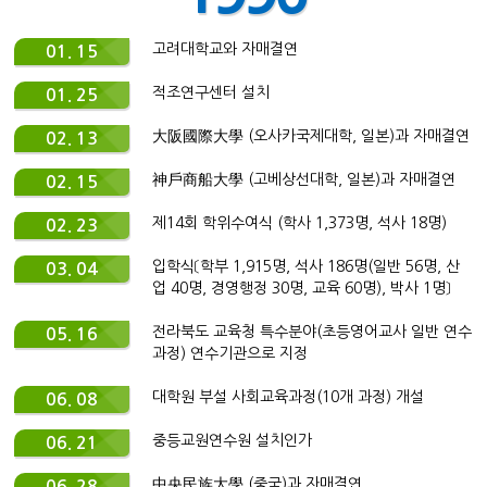
고려대학교와 자매결연
01. 15
적조연구센터 설치
01. 25
大阪國際大學 (오사카국제대학, 일본)과 자매결연
02. 13
神戶商船大學 (고베상선대학, 일본)과 자매결연
02. 15
제14회 학위수여식 (학사 1,373명, 석사 18명)
02. 23
입학식〔학부 1,915명, 석사 186명(일반 56명, 산
03. 04
업 40명, 경영행정 30명, 교육 60명), 박사 1명〕
전라북도 교육청 특수분야(초등영어교사 일반 연수
05. 16
과정) 연수기관으로 지정
대학원 부설 사회교육과정(10개 과정) 개설
06. 08
중등교원연수원 설치인가
06. 21
中央民族大學 (중국)과 자매결연
06. 28