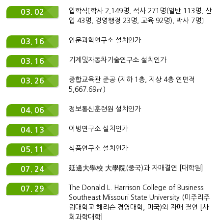
입학식〔학사 2,149명, 석사 271명(일반 113명, 산
03. 02
업 43명, 경영행정 23명, 교육 92명), 박사 7명〕
인문과학연구소 설치인가
03. 16
기계및자동차기술연구소 설치인가
03. 16
종합교육관 준공 (지하 1층, 지상 4층 연면적
03. 26
5,667.69㎡)
정보통신훈련원 설치인가
04. 06
어병연구소 설치인가
04. 13
식품연구소 설치인가
05. 11
延邊大學校 大學院(중국)과 자매결연 [대학원]
07. 24
The Donald L. Harrison College of Business
07. 29
Southeast Missouri State University (미주리주
립대학교 해리슨 경영대학, 미국)와 자매 결연 [사
회과학대학]