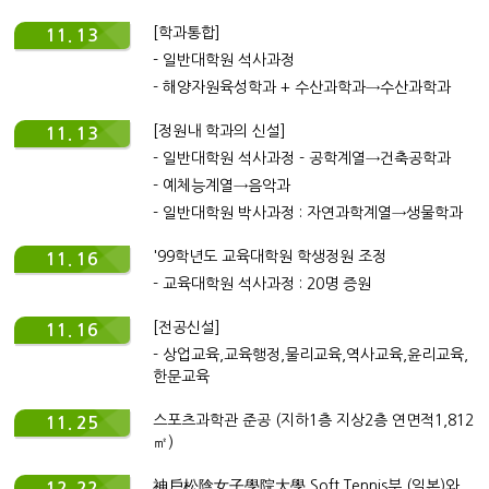
[학과통합]
11. 13
- 일반대학원 석사과정
- 해양자원육성학과 + 수산과학과→수산과학과
[정원내 학과의 신설]
11. 13
- 일반대학원 석사과정 - 공학계열→건축공학과
- 예체능계열→음악과
- 일반대학원 박사과정 : 자연과학계열→생물학과
'99학년도 교육대학원 학생정원 조정
11. 16
- 교육대학원 석사과정 : 20명 증원
[전공신설]
11. 16
- 상업교육,교육행정,물리교육,역사교육,윤리교육,
한문교육
스포츠과학관 준공 (지하1층 지상2층 연면적1,812
11. 25
㎡)
神戶松陰女子學院大學 Soft Tennis부 (일본)와
12. 22