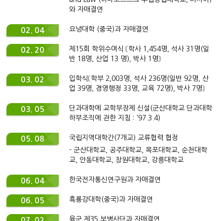
와 자매결연
요녕대학 (중국)과 자매결연
02. 04
제15회 학위수여식 〔학사 1,454명, 석사 31명(일
02. 20
반 18명, 산업 13 명), 박사 1명〕
입학식〔학부 2,003명, 석사 236명(일반 92명, 산
03. 02
업 39명, 경영행정 33명, 교육 72명), 박사 7명〕
단과대학에 교학부장제 신설(군산대학교 단과대학
03. 05
하부조직에 관한 지침 : '97.3.4)
국립지역대학간(7개교) 교류협력 협정
05. 08
- 군산대학교, 공주대학교, 목포대학교, 순천대학
교, 안동대학교, 창원대학교, 강릉대학교
한국전자통신연구원과 자매결연
06. 04
흑룡강대학(중국)과 자매결연
06. 05
육군 제35 보병사단과 자매결연
07. 02