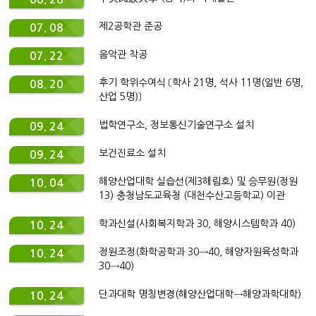
제2공학관 준공
07. 08
음악관 착공
07. 22
후기 학위수여식 〔학사 21명, 석사 11명(일반 6명,
08. 20
산업 5명)〕
법학연구소, 정보통신기술연구소 설치
09. 24
보건진료소 설치
09. 24
해양산업대학 실습선(제3해림호) 및 승무원(정원
10. 04
13) 충청남도교육청 (대천수산고등학교) 이관
학과신설(사회복지학과 30, 해양시스템학과 40)
10. 24
정원조정(화학공학과 30→40, 해양자원육성학과
10. 24
30→40)
단과대학 명칭변경(해양산업대학→해양과학대학)
10. 24