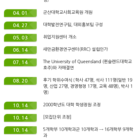
명〕
군산대학교사회교육원 개원
04. 01
대학발전연구팀, 대외홍보팀 구성
04. 27
취업지원센터 개소
05. 03
새만금환경연구센터(RRC) 설립인가
06. 14
The University of Queensland (퀸슬랜드대학교
07. 14
호주)와 자매결연
후기 학위수여식 〔학사 47명, 석사 111명(일반 19
08. 20
명, 산업 27명, 경영행정 17명, 교육 48명), 박사 1
명〕
2000학년도 대학 학생정원 조정
10. 14
[모집단위 조정]
10. 14
5개학부 10개학과군 10개학과 → 16개학부 9개학
10. 14
과