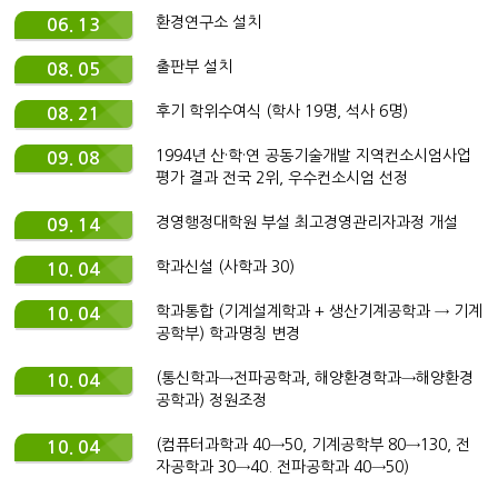
환경연구소 설치
06. 13
출판부 설치
08. 05
후기 학위수여식 (학사 19명, 석사 6명)
08. 21
1994년 산·학·연 공동기술개발 지역컨소시엄사업
09. 08
평가 결과 전국 2위, 우수컨소시엄 선정
경영행정대학원 부설 최고경영관리자과정 개설
09. 14
학과신설 (사학과 30)
10. 04
학과통합 (기계설계학과 + 생산기계공학과 → 기계
10. 04
공학부) 학과명칭 변경
(통신학과→전파공학과, 해양환경학과→해양환경
10. 04
공학과) 정원조정
(컴퓨터과학과 40→50, 기계공학부 80→130, 전
10. 04
자공학과 30→40. 전파공학과 40→50)