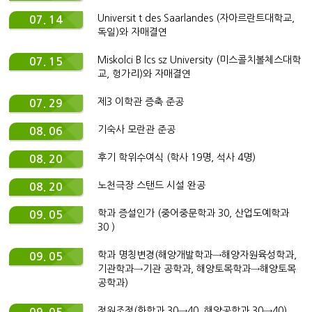
Universit t des Saarlandes (자아르란트대학교,
07. 14
독일)와 자매결연
Miskolci B lcs sz University (미스콜치볼체스대학
07. 15
교, 헝가리)와 자매결연
제3 이학관 증축 준공
07. 29
기숙사 모란관 준공
08. 06
후기 학위수여식 (학사 19명, 석사 4명)
08. 20
노천극장 스탠드 시설 완공
08. 20
학과 증설인가 (중어중문학과 30, 산업도예학과
09. 05
30 )
학과 명칭변경(해양개발학과→해양자원육성학과,
09. 05
기관학과→기관 공학과, 해양토목학과→해양토목
공학과)
정원조정(화학과 30→40. 해양공학과 30→40)