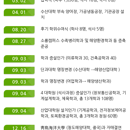
입학식 (학부 1,630명, 석사 18명, 박사 6명)
03. 02
수산대학 부속 양어장, 가공냉동공장, 기관공장 설
04. 01
치
후기 학위수여식 (학사 8명, 석사 5명)
08. 20
소룡캠퍼스 수족병리학과 및 해양환경학과 동 증축
08. 27
준공
학과 증설인가 (의류학과 30, 건축공학과 40)
09. 03
단과대학 명칭변경 (수산대학 →해양산업대학 )
09. 03
학과 명칭변경 (어업학과→ 해양생산학과)
09. 03
4 대학원 (석사과정) 증설인가 (정보통신공학과, 기
09. 04
계설계학과, 체육학과, 총 13개학과 108명)
산업대학원 설치인가 (기계공학과, 전자정보제어공
09. 04
학과, 토목환경공학과, 총 3개학과 정원 60명)
靑島海洋大學 (청도해양대학, 중국)과 자매결연
12. 16