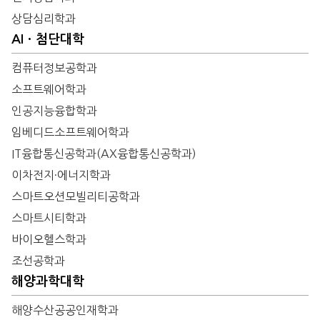
상담심리학과
AIㆍ첨단대학
컴퓨터정보공학과
소프트웨어학과
인공지능융합학과
임베디드소프트웨어학과
IT융합통신공학과(AX융합통신공학과)
이차전지·에너지학과
스마트오션모빌리티공학과
스마트시티학과
바이오헬스학과
조선공학과
해양과학대학
해양수산공공인재학과