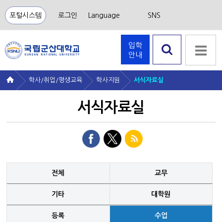
포털시스템
로그인
Language
SNS
입학
안내
검색 열
기
학사/취업/평생교육
학사지원
서식자료실
서식자료실
전체
교무
기타
대학원
등록
수업