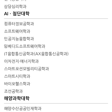
상담심리학과
AIㆍ첨단대학
컴퓨터정보공학과
소프트웨어학과
인공지능융합학과
임베디드소프트웨어학과
IT융합통신공학과(AX융합통신공학과)
이차전지·에너지학과
스마트오션모빌리티공학과
스마트시티학과
바이오헬스학과
조선공학과
해양과학대학
해양수산공공인재학과