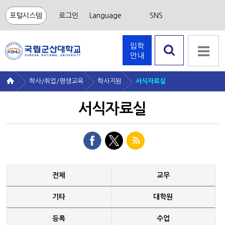
포털시스템
로그인
Language
SNS
입학
안내
검색 열
기
학사/취업/평생교육
학사지원
서식자료실
서식자료실
전체
교무
기타
대학원
등록
수업