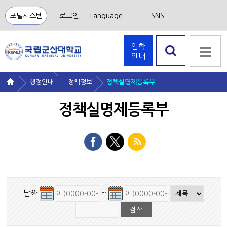
포털시스템
로그인
Language
SNS
입학
안내
검색 열
기
행정안내
정책정보
정책실명제등록부
정책실명제등록부
날짜
~