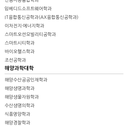
인공지능융합학과
임베디드소프트웨어학과
IT융합통신공학과(AX융합통신공학과)
이차전지·에너지학과
스마트오션모빌리티공학과
스마트시티학과
바이오헬스학과
조선공학과
해양과학대학
해양수산공공인재학과
해양생명과학과
해양생물자원학과
수산생명의학과
식품영양학과
해양경찰학과