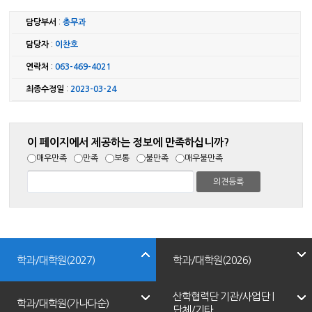
담당부서
:
총무과
담당자
:
이찬호
연락처
:
063-469-4021
최종수정일
:
2023-03-24
이 페이지에서 제공하는 정보에 만족하십니까?
매우만족
만족
보통
불만족
매우불만족
학과/대학원(2027)
학과/대학원(2026)
산학협력단 기관/사업단 |
학과/대학원(가나다순)
단체/기타