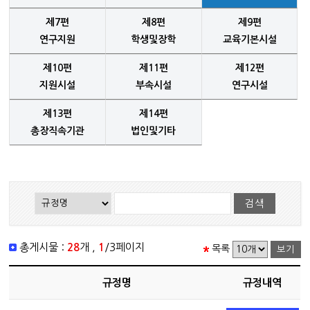
제7편
제8편
제9편
연구지원
학생및장학
교육기본시설
제10편
제11편
제12편
지원시설
부속시설
연구시설
제13편
제14편
총장직속기관
법인및기타
총게시물 :
28
개 ,
1
/3페이지
목록
규정명
규정내역