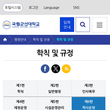
포털시스템
로그인
Language
SNS
입학
안내
검색 열
기
행정안내
학칙 및 규정
학칙 및 규정
학칙 및 규정
제1편
제2편
제3편
학칙
일반행정
인사복무
제4편
제5편
제6편
재정운영
시설운영관리
학사운영