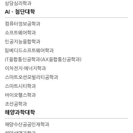
상담심리학과
AIㆍ첨단대학
컴퓨터정보공학과
소프트웨어학과
인공지능융합학과
임베디드소프트웨어학과
IT융합통신공학과(AX융합통신공학과)
이차전지·에너지학과
스마트오션모빌리티공학과
스마트시티학과
바이오헬스학과
조선공학과
해양과학대학
해양수산공공인재학과