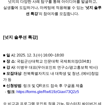
넛지의 다양한 사례 탐구를 통해 아이디어를 발굴하고,
실생활에 도입하거나, 마케팅에 적용해볼 수 있는 '
넛지 솔루
션 특강
'의 참여자를 모집합니다.
[넛지 솔루션 특강]
■
일 시
: 2025. 12. 3.(수) 16:00~18:00
■
장 소
: 국립군산대학교 인문대학 국제회의장(104호)
■
강 사
: 이병우 대표(우아포인트 연구소/광고홍보학 박사)
■
모집대상
: 전북특별자치도 내 대학생 및 청년, (예비)창업
가 등
■
신청방법
: 링크 및 QR코드 접속 후 구글폼 제출
-
링크
:
https://forms.gle/Rw619zGiavi73Q2z5
※ 비교과 프로그램 포인트 적용 가능, 맘스터치 싸이버거 세