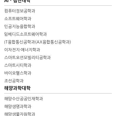
AIㆍ첨단대학
컴퓨터정보공학과
소프트웨어학과
인공지능융합학과
임베디드소프트웨어학과
IT융합통신공학과(AX융합통신공학과)
이차전지·에너지학과
스마트오션모빌리티공학과
스마트시티학과
바이오헬스학과
조선공학과
해양과학대학
해양수산공공인재학과
해양생명과학과
해양생물자원학과