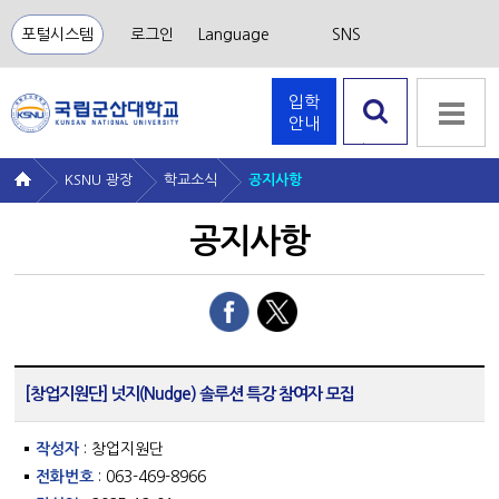
포털시스템
로그인
Language
SNS
입학
안내
검색 열
기
KSNU 광장
학교소식
공지사항
공지사항
[창업지원단] 넛지(Nudge) 솔루션 특강 참여자 모집
작성자
: 창업지원단
전화번호
: 063-469-8966