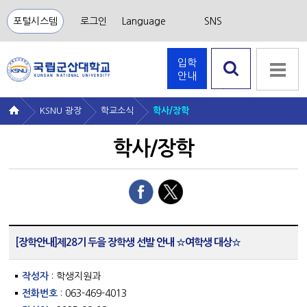
포털시스템
로그인
Language
SNS
입학
안내
검색 열
기
KSNU 광장
학교소식
학사/장학
학사/장학
[장학안내]제28기 두을 장학생 선발 안내 ☆여학생 대상☆
작성자
: 학생지원과
전화번호
: 063-469-4013