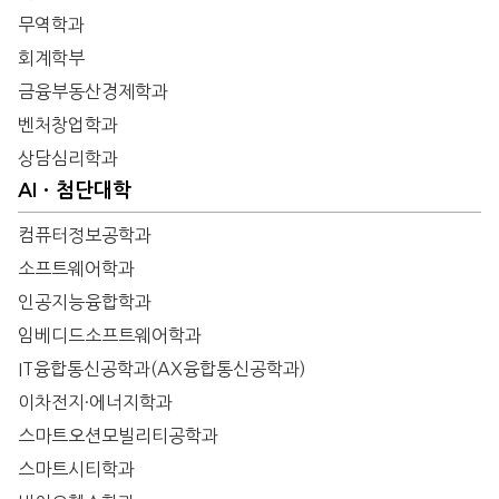
무역학과
회계학부
금융부동산경제학과
벤처창업학과
상담심리학과
AIㆍ첨단대학
컴퓨터정보공학과
소프트웨어학과
인공지능융합학과
임베디드소프트웨어학과
IT융합통신공학과(AX융합통신공학과)
이차전지·에너지학과
스마트오션모빌리티공학과
스마트시티학과