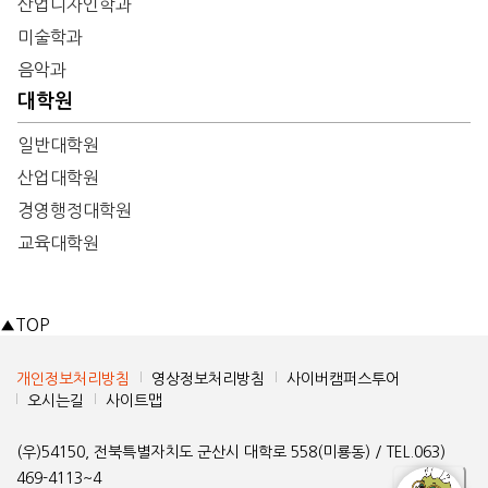
산업디자인학과
미술학과
음악과
대학원
일반대학원
산업대학원
경영행정대학원
교육대학원
▲
TOP
개인정보처리방침
영상정보처리방침
사이버캠퍼스투어
오시는길
사이트맵
(우)54150, 전북특별자치도 군산시 대학로 558(미룡동) / TEL.063)
469-4113~4