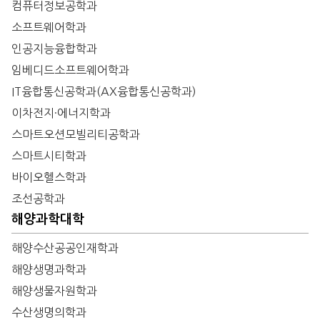
컴퓨터정보공학과
소프트웨어학과
인공지능융합학과
임베디드소프트웨어학과
IT융합통신공학과(AX융합통신공학과)
이차전지·에너지학과
스마트오션모빌리티공학과
스마트시티학과
바이오헬스학과
조선공학과
해양과학대학
해양수산공공인재학과
해양생명과학과
해양생물자원학과
수산생명의학과