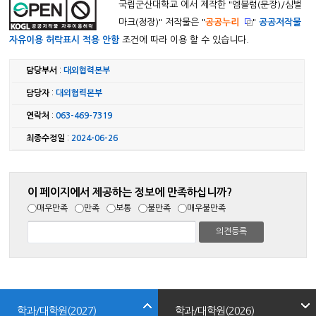
국립군산대학교 에서 제작한 "
엠블럼(문장)/심벌
마크(정장)
" 저작물은 "
공공누리
"
공공저작물
자유이용 허락표시 적용 안함
조건에 따라 이용 할 수 있습니다.
담당부서
:
대외협력본부
담당자
:
대외협력본부
연락처
:
063-469-7319
최종수정일
:
2024-06-26
이 페이지에서 제공하는 정보에 만족하십니까?
매우만족
만족
보통
불만족
매우불만족
학과/대학원(2027)
학과/대학원(2026)