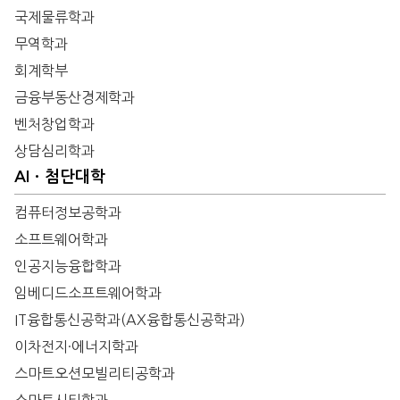
국제물류학과
무역학과
회계학부
금융부동산경제학과
벤처창업학과
상담심리학과
AIㆍ첨단대학
컴퓨터정보공학과
소프트웨어학과
인공지능융합학과
임베디드소프트웨어학과
IT융합통신공학과(AX융합통신공학과)
이차전지·에너지학과
스마트오션모빌리티공학과