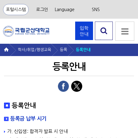
포털시스템
로그인
Language
SNS
입학
안내
검색 열
기
학사/취업/평생교육
등록
등록안내
등록안내
등록안내
등록금 납부 시기
가. 신입생: 합격자 발표 시 안내