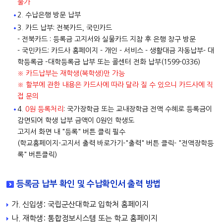
불가
2. 수납은행 방문 납부
3. 카드 납부: 전북카드, 국민카드
- 전북카드 : 등록금 고지서와 실물카드 지참 후 은행 창구 방문
- 국민카드: 카드사 홈페이지 - 개인 - 서비스 - 생활대금 자동납부- 대
학등록금 –대학등록금 납부 또는 콜센터 전화 납부(1599-0336)
※ 카드납부는 재학생(복학생)만 가능
※ 할부에 관한 내용은 카드사에 따라 달라 질 수 있으니 카드사에 직
접 문의
4.
0원 등록처리
: 국가장학금 또는 교내장학금 전액 수혜로 등록금이
감면되어 학생 납부 금액이 0원인 학생도
고지서 화면 내 "등록" 버튼 클릭 필수
(학교홈페이지-고지서 출력 바로가기-"출력" 버튼 클릭- "전액장학등
록" 버튼클릭)
등록금 납부 확인 및 수납확인서 출력 방법
가. 신입생: 국립군산대학교 입학처 홈페이지
나. 재학생: 통합정보시스템 또는 학교 홈페이지