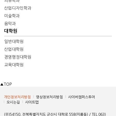
의류학과
산업디자인학과
미술학과
음악과
대학원
일반대학원
산업대학원
경영행정대학원
교육대학원
▲
TOP
개인정보처리방침
영상정보처리방침
사이버캠퍼스투어
오시는길
사이트맵
(우)54150, 전북특별자치도 군산시 대학로 558(미룡동) / TEL.063)