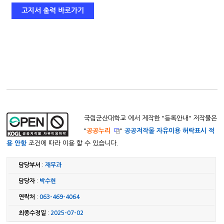
고지서 출력 바로가기
국립군산대학교 에서 제작한 "
등록안내
" 저작물은
"
공공누리
"
공공저작물 자유이용 허락표시 적
용 안함
조건에 따라 이용 할 수 있습니다.
담당부서
:
재무과
담당자
:
박수현
연락처
:
063-469-4064
최종수정일
:
2025-07-02