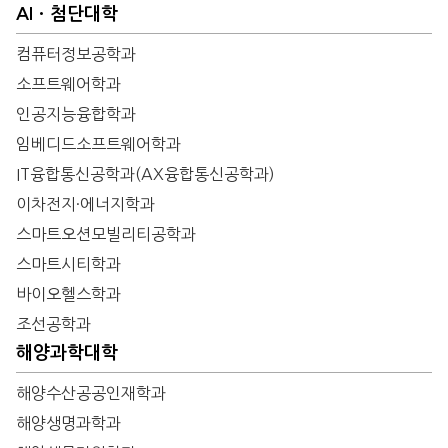
AIㆍ첨단대학
컴퓨터정보공학과
소프트웨어학과
인공지능융합학과
임베디드소프트웨어학과
IT융합통신공학과(AX융합통신공학과)
이차전지·에너지학과
스마트오션모빌리티공학과
스마트시티학과
바이오헬스학과
조선공학과
해양과학대학
해양수산공공인재학과
해양생명과학과