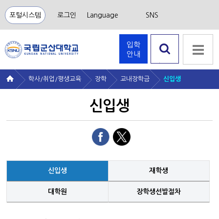
포털시스템
로그인
Language
SNS
입학
안내
검색 열
기
학사/취업/평생교육
장학
교내장학금
신입생
신입생
신입생
재학생
대학원
장학생선발절차