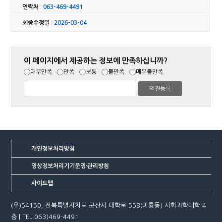
연락처
:
063-469-4491
최종수정일
:
2026-03-04
이 페이지에서 제공하는 정보에 만족하십니까?
매우만족
만족
보통
불만족
매우불만족
개인정보처리방침
영상정보처리기기운영·관리방침
사이트맵
(우)54150, 전북특별자치도 군산시 대학로 558(미룡동) 사회과학대학 4
층 | TEL.063)469-4491