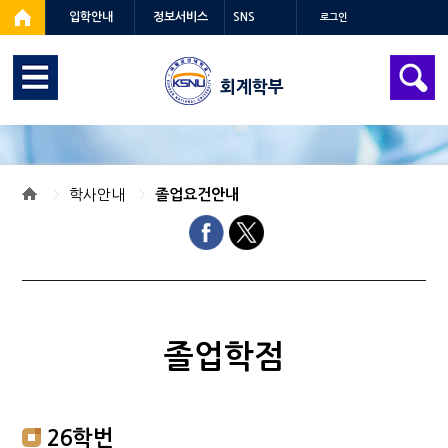
입학안내
정보서비스
SNS
로그인
회계학부
학사안내
졸업요건안내
졸업학점
26학번