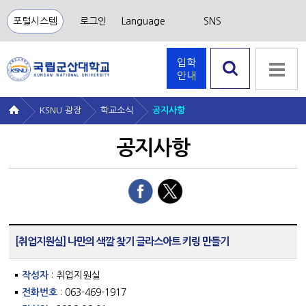
포털시스템
로그인
Language
SNS
입학
안내
검색 열
기
KSNU 광장
학교소식
공지사항
공지사항
[취업지원실] 나만의 색깔 찾기 글라스아트 키링 만들기
작성자
: 취업지원실
전화번호
: 063-469-1917