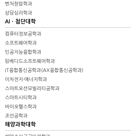
벤처창업학과
상담심리학과
AIㆍ첨단대학
컴퓨터정보공학과
소프트웨어학과
인공지능융합학과
임베디드소프트웨어학과
IT융합통신공학과(AX융합통신공학과)
이차전지·에너지학과
스마트오션모빌리티공학과
스마트시티학과
바이오헬스학과
조선공학과
해양과학대학