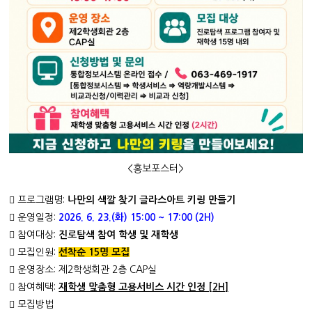
<홍보포스터>
󰏅 프로그램명:
나만의 색깔 찾기 글라스아트 키링 만들기
󰏅 운영일정:
2026. 6. 23.(
화
) 15:00 ~ 17:00 (2H)
󰏅 참여대상:
진로탐색 참여 학생 및 재학생
󰏅 모집인원:
선착순
15명 모집
󰏅 운영장소: 제2학생회관 2층 CAP실
󰏅 참여혜택:
재학생 맞춤형 고용서비스 시간 인정 [2H]
󰏅 모집방법