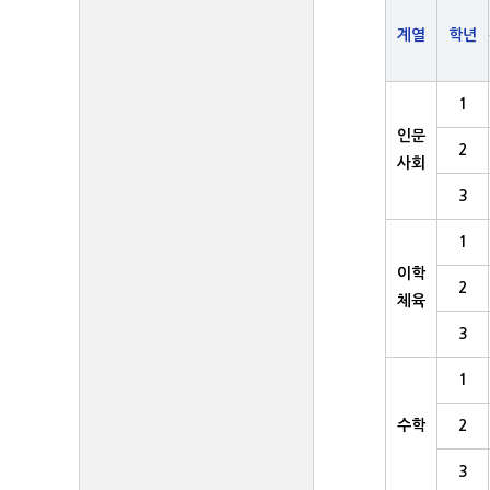
계열
학년
1
인문
2
사회
3
1
이학
2
체육
3
1
수학
2
3