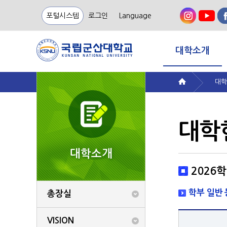
포털시스템
로그인
Language
대학소개
대학
대학
대학소개
2026
학부 일반
총장실
VISION