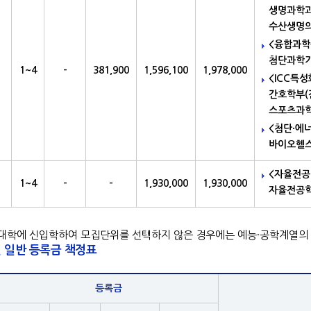
생명과학과
수산생명의
<융합과학
첨단과학기
1~4
-
381,900
1,596,100
1,978,000
<ICC특
간호학부(
스포츠과학
<첨단·에
바이오헬
<자율전공
1~4
-
-
1,930,000
1,930,000
자율전공
대학에 신입학하여 모집단위를 선택하지 않은 경우에는 예능·공학계열의
 일반 등록금 책정표
등록금