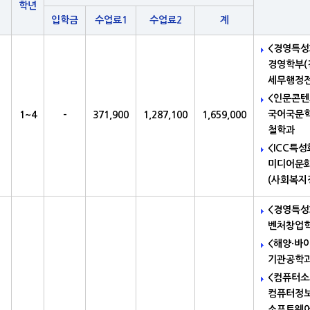
학년
입학금
수업료1
수업료2
계
<경영특성
경영학부(
세무행정전
<인문콘텐
국어국문학
1~4
-
371,900
1,287,100
1,659,000
철학과
<ICC특
미디어문화
(사회복지
<경영특성
벤처창업
<해양·바
기관공학과
<컴퓨터
컴퓨터정보
소프트웨어