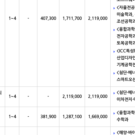
<자율전공
미술학과,
1~4
-
407,300
1,711,700
2,119,000
조선공학
<융합과학
전자공학과
토목공학과
<ICC특
산업디자인
기계공학전
<첨단·에
스마트오션
<첨단·에
지
1~4
-
-
2,119,000
2,119,000
이차전지·
<융합과학
1~4
-
381,900
1,287,100
1,669,000
수학과
<해양·바