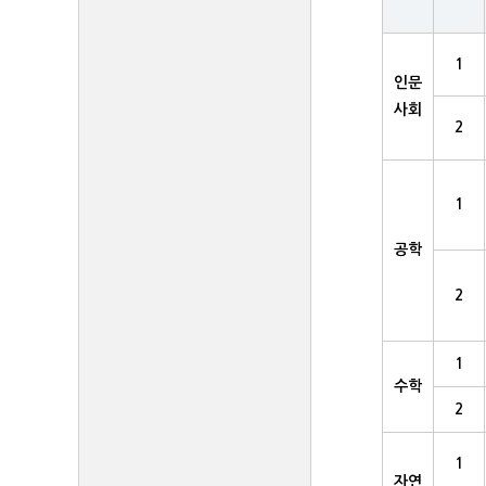
1
인문
사회
2
1
공학
2
1
수학
2
1
자연