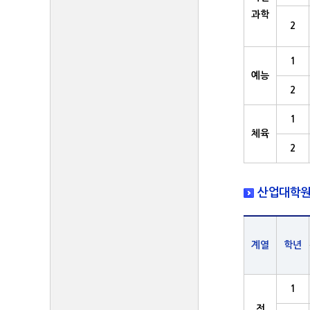
과학
2
1
예능
2
1
체육
2
산업대학원
계열
학년
1
전