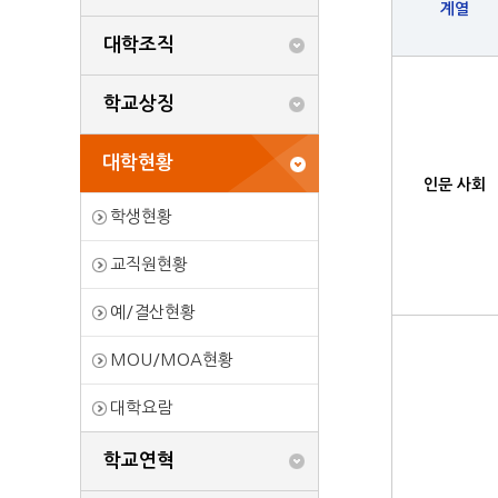
계열
대학조직
학교상징
대학현황
인문 사회
학생현황
교직원현황
예/결산현황
MOU/MOA현황
대학요람
학교연혁