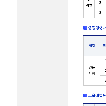
2
계열
3
경영행정대
계열
학
인문
사회
교육대학원