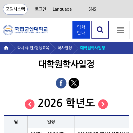
포털시스템
로그인
Language
SNS
입학
안내
검색 열
기
학사/취업/평생교육
학사일정
대학원학사일정
대학원학사일정
2026 학년도
월
일정