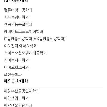
AIㆍ첨단대학
컴퓨터정보공학과
소프트웨어학과
인공지능융합학과
임베디드소프트웨어학과
IT융합통신공학과(AX융합통신공학과)
이차전지·에너지학과
스마트오션모빌리티공학과
스마트시티학과
바이오헬스학과
조선공학과
해양과학대학
해양수산공공인재학과
해양생명과학과
해양생물자원학과