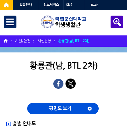
입학안내
정보서비스
SNS
로그인
시설/안전
시설현황
황룡관(남, BTL 2차)
황룡관(남, BTL 2차)
평면도 보기
층별 안내도