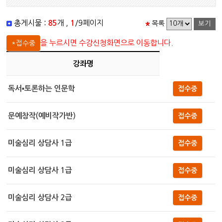
총게시물 :
85
개 ,
1
/9페이지
목록
을 누르시면 수강신청화면으로 이동합니다.
*접수중
강좌명
독서▪토론하는 인문학
접수중
문예창작(예비작가반)
접수중
미술심리 상담사 1급
접수중
미술심리 상담사 1급
접수중
미술심리 상담사 2급
접수중