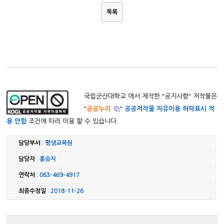
목록
국립군산대학교 에서 제작한 "
공지사항
" 저작물은
"
공공누리
"
공공저작물 자유이용 허락표시 적
용 안함
조건에 따라 이용 할 수 있습니다.
담당부서
:
평생교육원
담당자
:
홍승지
연락처
:
063-469-4917
최종수정일
:
2018-11-26