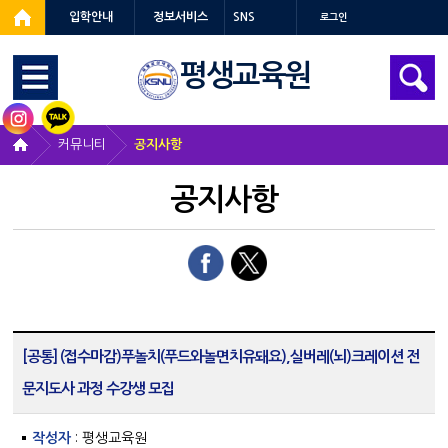
입학안내
정보서비스
SNS
로그인
평생교육원
커뮤니티
공지사항
공지사항
[공통] (접수마감)푸놀치(푸드와놀면치유돼요),실버레(뇌)크레이션 전
문지도사 과정 수강생 모집
작성자
: 평생교육원