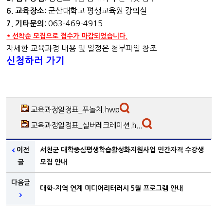
군산대학교 평생교육원 강의실
6. 교육장소:
063-469-4915
7. 기타문의:
* 선착순 모집으로 접수가 마감되었습니다.
자세한 교육과정 내용 및 일정은 첨부파일 참조
신청하러 가기
교육과정일정표_푸놀치.hwp
교육과정일정표_실버레크레이션.h...
이전
서천군 대학중심평생학습활성화지원사업 민간자격 수강생
글
모집 안내
다음글
대학-지역 연계 미디어리터러시 5월 프로그램 안내