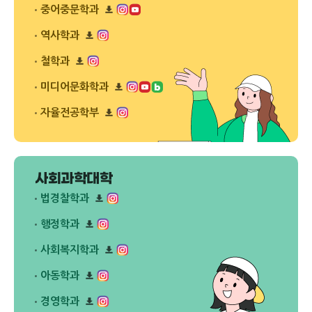
다
플
드
중어중문학과
운
릿
리
로
다
플
드
역사학과
운
릿
리
로
다
플
드
철학과
운
릿
리
로
다
플
드
미디어문화학과
운
릿
리
로
다
플
드
자율전공학부
운
릿
리
로
다
플
드
운
릿
로
다
드
운
사회과학대학
로
드
법경찰학과
리
플
행정학과
릿
리
다
플
사회복지학과
운
릿
리
로
다
플
드
아동학과
운
릿
리
로
다
플
드
경영학과
운
릿