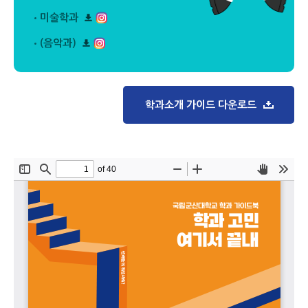
리
로
다
플
드
미술학과
운
릿
리
로
다
플
드
(음악과)
운
릿
리
로
다
플
드
운
릿
로
다
드
운
학과소개 가이드 다운로드
로
드