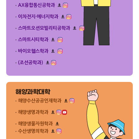
다
플
드
AX융합통신공학과
운
릿
리
로
다
플
드
이차전지·에너지학과
운
릿
리
로
다
플
드
스마트오션모빌리티공학과
운
릿
리
로
다
플
드
스마트시티학과
운
릿
리
로
다
플
드
바이오헬스학과
운
릿
리
로
다
플
드
(조선공학과)
운
릿
리
로
다
플
드
운
릿
로
다
드
운
해양과학대학
로
드
해양수산공공인재학과
리
플
해양생명과학과
릿
리
다
플
해양생물자원학과
운
릿
리
로
수산생명의학과
다
플
드
운
리
릿