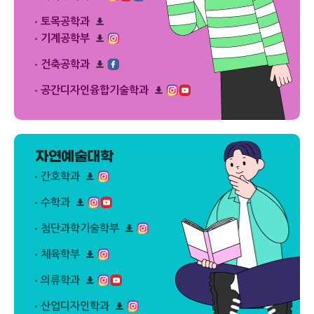
로
플
운
리
드
릿
로
플
토목공학과
다
드
릿
운
리
기계공학부
다
로
플
운
리
드
릿
로
플
건축공학과
다
드
릿
운
리
다
로
플
공간디자인융합기술학과
운
드
릿
리
로
다
플
드
운
릿
로
다
드
운
자연예술대학
로
드
간호학과
리
플
수학과
릿
리
다
플
첨단과학기술학부
운
릿
리
로
다
플
드
체육학부
운
릿
리
로
다
플
드
의류학과
운
릿
리
로
다
플
드
산업디자인학과
운
릿