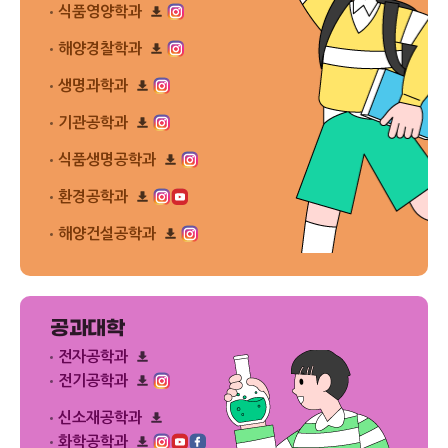
로
플
식품영양학과
다
드
릿
운
리
다
로
플
해양경찰학과
운
드
릿
리
로
다
플
드
생명과학과
운
릿
리
로
다
플
드
기관공학과
운
릿
리
로
다
플
드
식품생명공학과
운
릿
리
로
다
플
드
환경공학과
운
릿
리
로
다
플
드
해양건설공학과
운
릿
리
로
다
플
드
운
릿
로
다
드
운
공과대학
로
드
전자공학과
리
전기공학과
플
리
릿
플
신소재공학과
다
릿
운
리
화학공학과
다