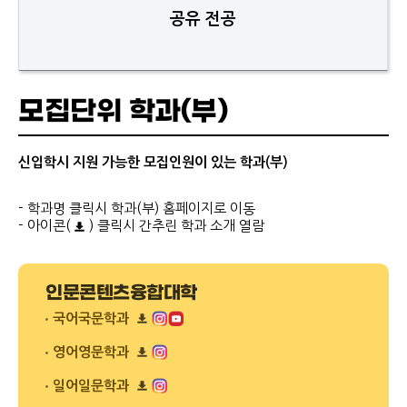
공유 전공
모집단위 학과(부)
신입학시 지원 가능한 모집인원이 있는 학과(부)
- 학과명 클릭시 학과(부) 홈페이지로 이동
- 아이콘(
) 클릭시 간추린 학과 소개 열람
인문콘텐츠융합대학
국어국문학과
리
플
영어영문학과
릿
리
다
플
일어일문학과
운
릿
리
로