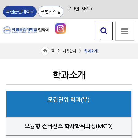
로그인
SNS
국립군산대학교
포털시스템
검색 열
전체메뉴
기
>
>
홈
대학안내
학과소개
학과소개
모집단위 학과(부)
모듈형 컨버전스 학사학위과정(MCD)