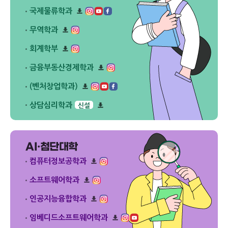
리
로
다
플
드
국제물류학과
운
릿
리
로
다
플
드
무역학과
운
릿
리
로
다
플
드
회계학부
운
릿
리
로
다
플
드
금융부동산경제학과
운
릿
리
로
다
플
드
(벤처창업학과)
운
릿
리
로
다
플
드
상담심리학과
신설
운
릿
리
로
다
플
드
운
릿
로
다
드
AI·첨단대학
운
로
드
컴퓨터정보공학과
리
플
소프트웨어학과
릿
리
다
플
인공지능융합학과
운
릿
리
로
다
플
드
임베디드소프트웨어학과
운
릿
리
로