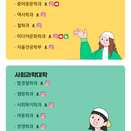
다
플
드
중어중문학과
운
릿
리
로
다
플
드
역사학과
운
릿
리
로
다
플
드
철학과
운
릿
리
로
다
플
드
미디어문화학과
운
릿
리
로
다
플
드
자율전공학부
운
릿
리
로
다
플
드
운
릿
로
다
드
운
사회과학대학
로
드
법경찰학과
리
플
행정학과
릿
리
다
플
사회복지학과
운
릿
리
로
다
플
드
아동학과
운
릿
리
로
다
플
드
경영학과
운
릿