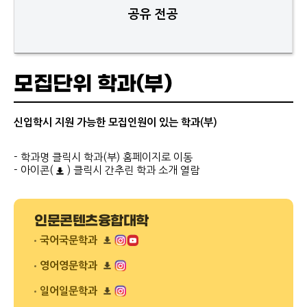
공유 전공
모집단위 학과(부)
신입학시 지원 가능한 모집인원이 있는 학과(부)
- 학과명 클릭시 학과(부) 홈페이지로 이동
- 아이콘(
) 클릭시 간추린 학과 소개 열람
인문콘텐츠융합대학
국어국문학과
리
플
영어영문학과
릿
리
다
플
일어일문학과
운
릿
리
로