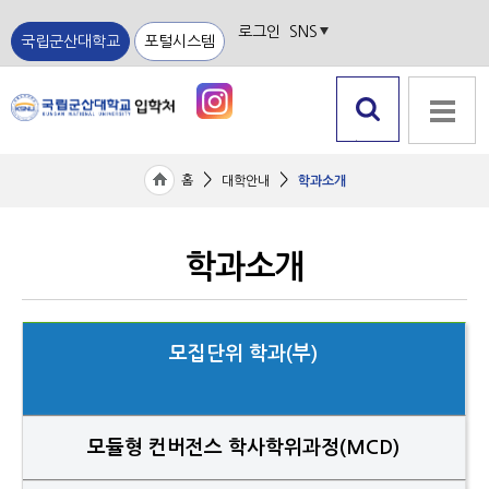
로그인
SNS
국립군산대학교
포털시스템
검색 열
전체메뉴
기
>
>
홈
대학안내
학과소개
학과소개
모집단위 학과(부)
모듈형 컨버전스 학사학위과정(MCD)