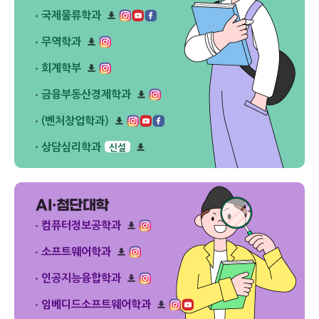
리
로
다
플
드
국제물류학과
운
릿
리
로
다
플
드
무역학과
운
릿
리
로
다
플
드
회계학부
운
릿
리
로
다
플
드
금융부동산경제학과
운
릿
리
로
다
플
드
(벤처창업학과)
운
릿
리
로
다
플
드
상담심리학과
신설
운
릿
리
로
다
플
드
운
릿
로
다
드
AI·첨단대학
운
로
드
컴퓨터정보공학과
리
플
소프트웨어학과
릿
리
다
플
인공지능융합학과
운
릿
리
로
다
플
드
임베디드소프트웨어학과
운
릿
리
로