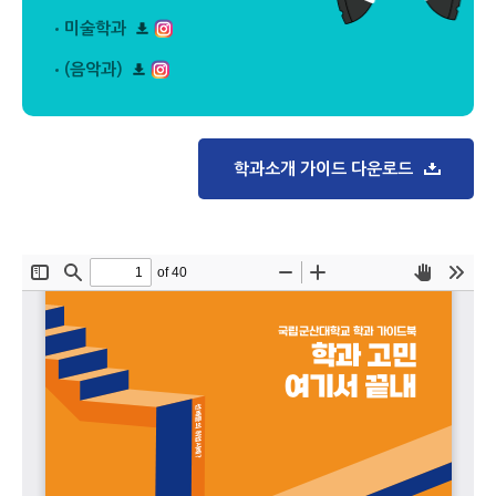
리
로
다
플
드
미술학과
운
릿
리
로
다
플
드
(음악과)
운
릿
리
로
다
플
드
운
릿
로
다
드
운
학과소개 가이드 다운로드
로
드