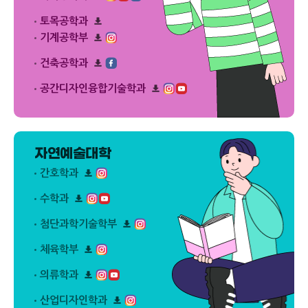
로
플
운
리
드
릿
로
플
토목공학과
다
드
릿
운
리
기계공학부
다
로
플
운
리
드
릿
로
플
건축공학과
다
드
릿
운
리
다
로
플
공간디자인융합기술학과
운
드
릿
리
로
다
플
드
운
릿
로
다
드
운
자연예술대학
로
드
간호학과
리
플
수학과
릿
리
다
플
첨단과학기술학부
운
릿
리
로
다
플
드
체육학부
운
릿
리
로
다
플
드
의류학과
운
릿
리
로
다
플
드
산업디자인학과
운
릿