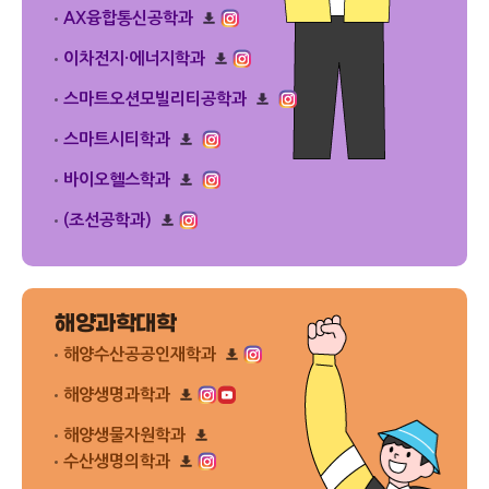
다
플
드
AX융합통신공학과
운
릿
리
로
다
플
드
이차전지·에너지학과
운
릿
리
로
다
플
드
스마트오션모빌리티공학과
운
릿
리
로
다
플
드
스마트시티학과
운
릿
리
로
다
플
드
바이오헬스학과
운
릿
리
로
다
플
드
(조선공학과)
운
릿
리
로
다
플
드
운
릿
로
다
드
운
해양과학대학
로
드
해양수산공공인재학과
리
플
해양생명과학과
릿
리
다
플
해양생물자원학과
운
릿
리
로
수산생명의학과
다
플
드
운
리
릿