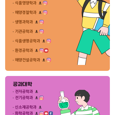
로
플
식품영양학과
다
드
릿
운
리
다
로
플
해양경찰학과
운
드
릿
리
로
다
플
드
생명과학과
운
릿
리
로
다
플
드
기관공학과
운
릿
리
로
다
플
드
식품생명공학과
운
릿
리
로
다
플
드
환경공학과
운
릿
리
로
다
플
드
해양건설공학과
운
릿
리
로
다
플
드
운
릿
로
다
드
운
공과대학
로
드
전자공학과
리
전기공학과
플
리
릿
플
신소재공학과
다
릿
운
리
화학공학과
다